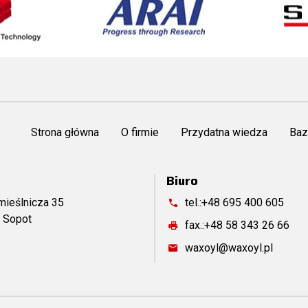
Strona główna
O firmie
Przydatna wiedza
Baz
Biuro
mieślnicza 35
tel.:
+48 695 400 605
 Sopot
fax.:
+48 58 343 26 66
waxoyl@waxoyl.pl