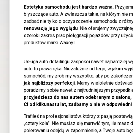
Estetyka samochodu jest bardzo ważna.
Przyjemni
błyszczące auto. A zwłaszcza takie, na którym nie
zadbać nie tylko o oczyszczenie samochodu z różny
renowację jego wyglądu
. Nie oferujemy zwyczajne
szeroki zakres prac pielęgnacji pojazdów przy użyc
produktów marki Waxoyl.
Usługa
auto detailingu
zaspokoi nawet najbardziej w
auto to prawa ręka. Niezależnie od tego, w jakim wyj
samochód, my zrobimy wszystko, aby po zakończeniu
jak najbliższy perfekcji
. Mamy wieloletnie doświad
poradzimy sobie nawet z najtrudniejszym przypadk
przyjedziesz do nas autem odebranym z salonu, 
Ci od kilkunastu lat, zadbamy o nie w odpowiedni
Trafiłeś na profesjonalistów, którzy z pasją postaw
„cztery koła”. Nie musisz się martwić tym, ile masz d
polerowaniu odejdą w zapomnienie, a Twoje auto bę