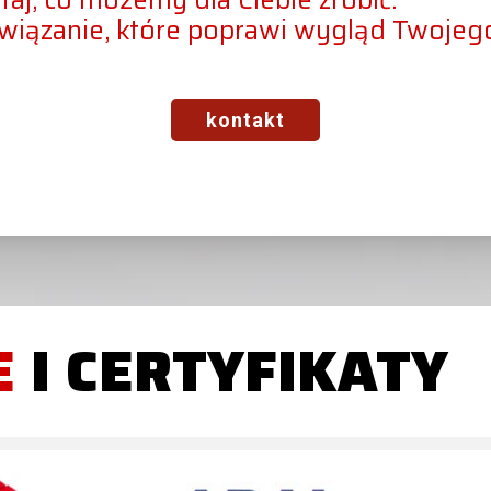
taj, co możemy dla Ciebie zrobić.
związanie, które poprawi wygląd Twoje
kontakt
E
I CERTYFIKATY