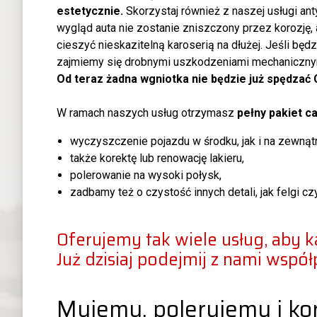
estetycznie.
Skorzystaj również z naszej usługi anty
wygląd auta nie zostanie zniszczony przez korozję,
cieszyć nieskazitelną karoserią na dłużej. Jeśli będ
zajmiemy się drobnymi uszkodzeniami mechaniczn
Od teraz żadna wgniotka nie będzie już spędzać 
W ramach naszych usług otrzymasz
pełny pakiet c
wyczyszczenie pojazdu w środku, jak i na zewnątr
także korektę lub renowację lakieru,
polerowanie na wysoki połysk,
zadbamy też o czystość innych detali, jak felgi czy
Oferujemy tak wiele usług, aby ka
Już dzisiaj podejmij z nami współ
Myjemy, polerujemy i k