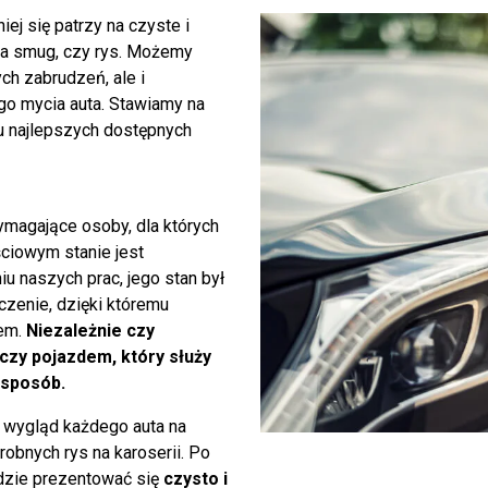
ej się patrzy na czyste i
 ma smug, czy rys. Możemy
ch zabrudzeń, ale i
go mycia auta. Stawiamy na
iu najlepszych dostępnych
ymagające osoby, dla których
ściowym stanie jest
 naszych prac, jego stan był
czenie, dzięki któremu
iem.
Niezależnie czy
czy pojazdem, który służy
 sposób.
ią wygląd każdego auta na
robnych rys na karoserii. Po
dzie prezentować się
czysto i