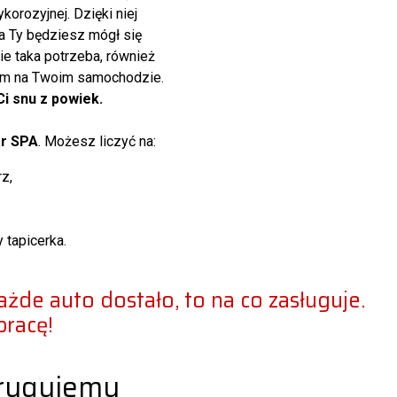
korozyjnej. Dzięki niej
 a Ty będziesz mógł się
zie taka potrzeba, również
ym na Twoim samochodzie.
Ci snu z powiek.
ar SPA
. Możesz liczyć na:
z,
 tapicerka.
żde auto dostało, to na co zasługuje.
pracę!
orygujemy